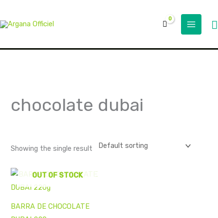
Skip
to
S
content
chocolate dubai
Showing the single result
OUT OF STOCK
BARRA DE CHOCOLATE